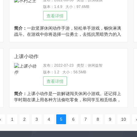
发布：2022-08-30
类型：扮演模拟
版本：1.4.9
大小：97.4MB
查看详情
简介：
一款竖屏休闲动作手游，轻松单手游戏，畅快淋漓
战斗。在游戏中你将选择一位勇士，去抵抗黑暗势力的入
侵，肩负起消灭大恶魔，拯救世界的重任。在冒险中你会
逐渐成长并领悟各种强大的魔法，收集到各种奇特物品，
遇到各种邪恶势力，挑战恐怖如斯的大恶魔，体验魔幻世
上课小动作
界中的传奇经历，修改修改免广告获得奖励!
发布：2022-07-23
类型：休闲益智
版本：1.2
大小：56.5MB
查看详情
简介：
上课小动作是一款解谜闯关休闲小游戏。还记得上
学时期在课上用各种方法偷吃零食，和同学互相丢纸条，
躲避老师的检查各种奇思妙招，快来体验吧。优化说明：
解锁答案。
‹
1
2
3
4
5
6
7
8
9
10