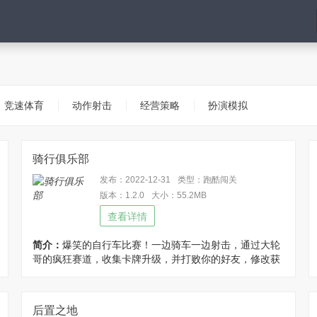
竞速体育
动作射击
经营策略
扮演模拟
骑行俱乐部
发布：2022-12-31
类型：跑酷闯关
版本：1.2.0
大小：55.2MB
查看详情
简介：
爆笑的自行车比赛！一边骑车一边射击，通过大轮
哥的疯狂赛道，收集卡牌升级，并打败你的好友，修改获
得货币即可得到大量货币！
后置之地