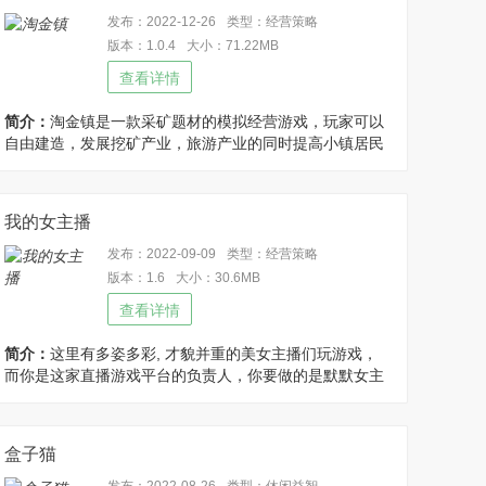
发布：2022-12-26
类型：经营策略
版本：1.0.4
大小：71.22MB
查看详情
简介：
淘金镇是一款采矿题材的模拟经营游戏，玩家可以
自由建造，发展挖矿产业，旅游产业的同时提高小镇居民
的满意度满意度提高才可能最终成为小镇镇长，带领小镇
居民抵抗入侵，一直生存发展下去，修改免广告获得奖
励，货币使用不减反增！
我的女主播
发布：2022-09-09
类型：经营策略
版本：1.6
大小：30.6MB
查看详情
简介：
这里有多姿多彩, 才貌并重的美女主播们玩游戏，
而你是这家直播游戏平台的负责人，你要做的是默默女主
游戏播们, 从默默无闻的出入直播行业, 到人气爆棚的大
V，此外你还要不断壮大自己的平台发展美女游戏，以及
在激烈的同行竞争中脱颖而出，你准备好了吗? 来吧, 开始
盒子猫
培养你的美女游戏主播，修改不用看广告获得奖励，很多
的钻石!