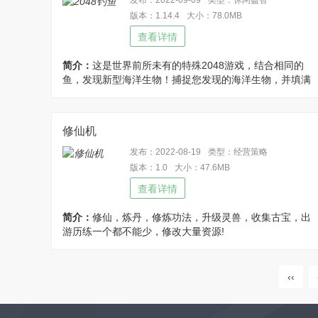
发布：2022-09-09
类型：休闲益智
版本：1.14.4
大小：78.0MB
查看详情
简介：
这是世界前所未有的特殊2048游戏，结合相同的
鱼，发现新型海洋生物！捕捉您发现的海洋生物，并填满
您美丽的水族馆，修改无条件使用货币且锁定100100100
【温馨提示】修改手机系统语言为繁体中文后，再启动游
戏，游戏语言才会更改为中文!
修仙机
发布：2022-08-19
类型：经营策略
版本：1.0
大小：47.6MB
查看详情
简介：
修仙，炼丹，修炼功法，升级灵兽，收集古宝，出
游历练一个都不能少，修改大量资源!
‹‹