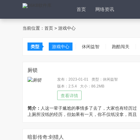
首页
网络资讯
当前位置：
首页
>
游戏中心
类型
游戏中心
休闲益智
跑酷闯关
厕锁
发布：2023-01-01
类型：休闲益智
版本：2.5.4
大小：86.2MB
查看详情
简介：
人这一辈子尴尬的事情多了去了，大家也有经历过
上厕所没纸的经历，但如果有一天，你不仅纸没拿，而且
被困在厕所里了，你该如何逃离呢？
暗影传奇:剑猎人