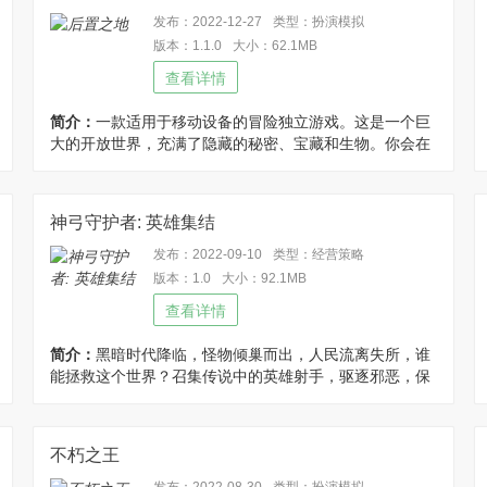
发布：2022-12-27
类型：扮演模拟
版本：1.1.0
大小：62.1MB
查看详情
简介：
一款适用于移动设备的冒险独立游戏。这是一个巨
大的开放世界，充满了隐藏的秘密、宝藏和生物。你会在
树林里跑来跑去，与怪物战斗，并与表面上阴暗的角色交
谈！修改金币不减反增！
神弓守护者: 英雄集结
发布：2022-09-10
类型：经营策略
版本：1.0
大小：92.1MB
查看详情
简介：
黑暗时代降临，怪物倾巢而出，人民流离失所，谁
能拯救这个世界？召集传说中的英雄射手，驱逐邪恶，保
卫家园！修改金币钻石使用不减反增，免广告获得奖励!
不朽之王