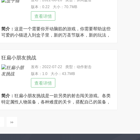
发布：2022-08-26
类型：休闲益智
版本：0.22
大小：70.7MB
查看详情
简介：
这是一个需要你开动脑筋的游戏，你需要帮助这些
可爱的小猫进入到盒子里，新的万圣节版本，新的玩法，
200个极富挑战的关卡，拥有无限乐趣的休闲模式，制作
自己的关卡并分享给你的朋友，修改谜题里的全部关卡都
可以游玩，本游戏可游玩所有内容!
狂扁小朋友挑战
发布：2022-07-22
类型：动作射击
版本：1.0
大小：43.7MB
查看详情
简介：
狂扁小朋友挑战是一款另类的射击闯关游戏。各类
特定属性人物装备，各种难度的关卡，搭配自己的装备，
挑战一个又一个关卡。优化说明：免广告得奖励。
›
››