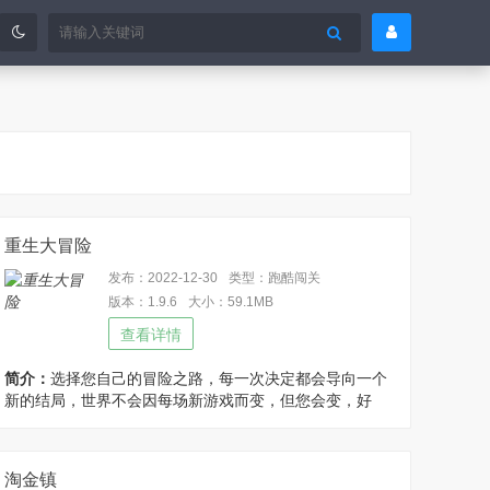
重生大冒险
发布：2022-12-30
类型：跑酷闯关
版本：1.9.6
大小：59.1MB
查看详情
简介：
选择您自己的冒险之路，每一次决定都会导向一个
新的结局，世界不会因每场新游戏而变，但您会变，好
吧，实际上它确实会变，但这是需要您去发现的秘密，已
免谷歌处理，注：进入游戏选择中国国旗（像素风格）即
可切换语言为中文！
淘金镇