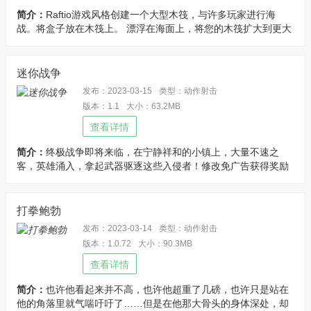
简介：
Raftio游戏风格创建一个大型木筏，与许多玩家进行海
战。将盒子放在木筏上。 漂浮在海面上，将您的木筏扩大到更大
的尺寸。 当你保留盒子时，你会得到一个馅饼，一个弓箭手，一
个士兵，一个长矛兵，一个斧兵。解锁全部木筏!
迷你战争
发布：2023-03-15
类型：动作射击
版本：1.1
大小：63.2MB
查看详情
简介：
终极战争即将来临，在宁静祥和的小镇上，大量不速之
客，英雄涌入，拿起武器驱逐这些入侵者！修改免广告获得奖励
【注意】首页中间可切换语言为中文!
打拳鲍勃
发布：2023-03-14
类型：动作射击
版本：1.0.72
大小：90.3MB
查看详情
简介：
也许他看起来并不高，也许他超重了几磅，也许只是站在
他的角落里就气喘吁吁了……但是在他那大骨头的身体深处，却