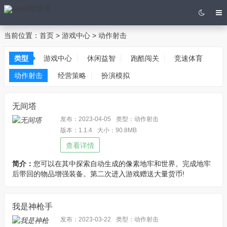
当前位置：
首页
>
游戏中心
>
动作射击
类型
游戏中心
休闲益智
跑酷闯关
竞速体育
动作射击
经营策略
扮演模拟
无间塔
发布：2023-04-05
类型：动作射击
版本：1.1.4
大小：90.8MB
查看详情
简介：
您可以在其中探索自动生成的像素地牢和世界。完成地牢
后带回的物品增强装备。第二次进入游戏赠送大量货币!
我是神枪手
发布：2023-03-22
类型：动作射击