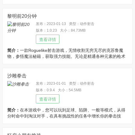
有一颗真正的勇士！解锁全部模式!
黎明前20分钟
发布：2023-01-13
类型：动作射击
版本：1.0.23
大小：84.73MB
查看详情
简介：
一款Roguelike射击游戏，无情收割无穷无尽的克苏鲁魔
物，参悟魔法秘籍，获取强力技能。无论是精通各种元素的枪术
士，还是远程操控魔法匕首的影子武士，亦或是擅长召唤各种生
物的通灵者，每一局游戏都能给你不同的游戏体验！
沙雕拳击
发布：2023-01-01
类型：动作射击
版本：0.9.4
大小：54.5MB
查看详情
简介：
在本游戏中，您可以玩到足球、陷阱、一般等模式，从得
分时命中到淘汰对手，在具有挑战性的任务中增长你的拳击技
巧，然后，挑战大师联赛，收集所有奖杯并成为冠军，修改进入
游戏赠送大量货币！