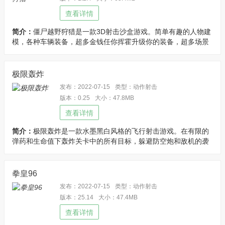
查看详情
简介：
僵尸越野狩猎是一款3D射击沙盒游戏。简单有趣的人物建
模，各种车辆装备，超多金钱任你挥霍升级你的装备，超多场景
互动，开放的沙盒中狩猎僵尸吧。优化说明：大量金钱。
极限轰炸
发布：2022-07-15
类型：动作射击
版本：0.25
大小：47.8MB
查看详情
简介：
极限轰炸是一款水墨黑白风格的飞行射击游戏。在有限的
弹药和生命值下轰炸关卡中的所有目标，躲避防空炮和敌机的袭
扰，在有限的时间内将它们摧毁。优化说明：关卡解锁。
拳皇96
发布：2022-07-15
类型：动作射击
版本：25.14
大小：47.4MB
查看详情